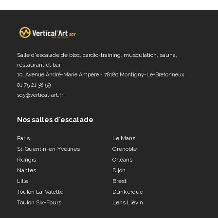
Salle d'escalade de bloc, cardio-training, musculation, sauna,
restaurant et bar.
10, Avenue André-Marie Ampère - 78180 Montigny-Le-Bretonneux
01 75 21 38 59
sqy@vertical-art.fr
Nos salles d'escalade
Paris
Le Mans
St-Quentin-en-Yvelines
Grenoble
Rungis
Orléans
Nantes
Dijon
Lille
Brest
Toulon La-Valette
Dunkerque
Toulon Six-Fours
Lens Liévin