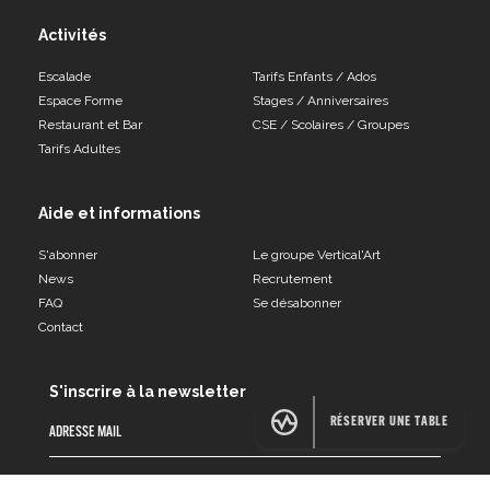
Activités
Escalade
Tarifs Enfants / Ados
Espace Forme
Stages / Anniversaires
Restaurant et Bar
CSE / Scolaires / Groupes
Tarifs Adultes
Aide et informations
S'abonner
Le groupe Vertical'Art
News
Recrutement
FAQ
Se désabonner
Contact
S'inscrire à la newsletter
RÉSERVER UNE TABLE