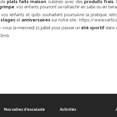
n de
plats faits maison
, cuisinés avec des
produits frais
,
 grimpe
, vos enfants pourront se rafraîchir en salle ou en terr
 à vos enfants et qu’ils souhaitent poursuivre la pratique, re
,
stages
et
anniversaires
sur notre site : https://www.vertica
vous le mercredi 21 juillet pour passer un
été sportif
dans 
Climb
Nos salles d'escalade
Activités