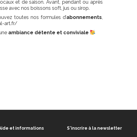
 locaux et de saison. Avant, pendant ou après
asse avec nos boissons soft, jus ou sirop.
trouvez toutes nos formules d’
abonnements
,
l-art.fr/
une
ambiance détente et conviviale
Aide et informations
S'inscrire à la newsletter