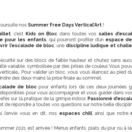
poursuite nos
Summer Free Days Vertical’Art
!
illet
, c’est
Kids on Bloc
dans toutes vos
salles d’esca
te pour les enfants
, qui pourront profiter d’un
espace de
rir l’escalade de bloc
, une
discipline ludique et chal
écurité sur des blocs de faible hauteur et chutez sans aucu
ulté variable, symbolisée par des prises de couleur. Vous pou
it, verticale… Pour valider un bloc, vous vous élancez au pied
eindre des deux mains la prise finale au sommet.
calade de bloc
pour enfants lors de ces deux journées gra
disponibles pour vous accompagner et vous guider dans vos pr
efés sur la pratique de la grimpe indoor.
Passionné d’esca
t de répondre à toutes vos questions sur notre belle disciplin
i l’envie vous en dit, nos
espaces chill
ainsi que notre
ummer 2021 est arrivée ! Menus enfants, plats du jour ou à la