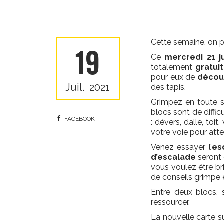
Cette semaine, on 
19
Ce
mercredi 21 ju
totalement
gratui
pour eux de
découv
Juil.
2021
des tapis.
Grimpez en toute s
blocs sont de diffic
FACEBOOK
: dévers, dalle, to
votre voie pour att
Venez essayer l’
es
d’escalade
seront 
vous voulez être bri
de conseils grimpe e
Entre deux blocs, s
ressourcer.
La nouvelle carte s