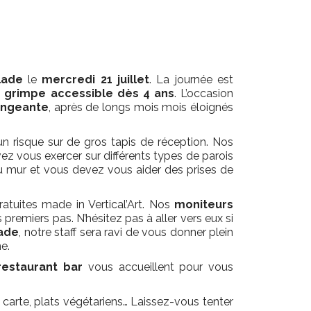
lade
le
mercredi 21 juillet
. La journée est
 grimpe accessible dès 4 ans
. L’occasion
lengeante
, après de longs mois mois éloignés
n risque sur de gros tapis de réception. Nos
vez vous exercer sur différents types de parois
 du mur et vous devez vous aider des prises de
tuites made in Vertical’Art. Nos
moniteurs
emiers pas. N’hésitez pas à aller vers eux si
lade
, notre staff sera ravi de vous donner plein
e.
restaurant bar
vous accueillent pour vous
 carte, plats végétariens… Laissez-vous tenter